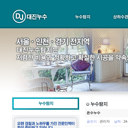
온수누수
글쓴이
:
관리자
날짜
: 24