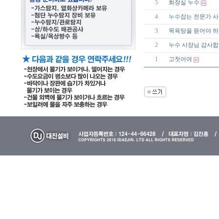
5
화장실 누수
4
누수잡는 전문가 사장
3
목욕탕을 뜯어야 하
2
누수 사장님 감사합
1
고첫어여